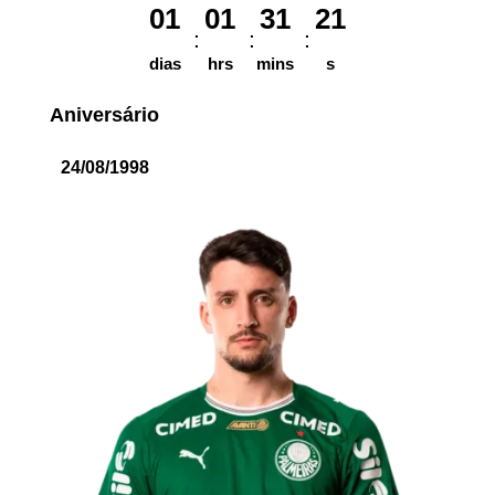
01
01
31
21
dias
hrs
mins
s
Aniversário
24/08/1998