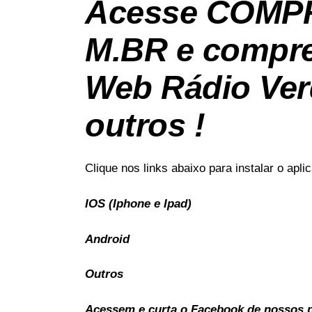
Acesse
COMP
M.BR
e compre
Web Rádio Ver
outros !
Clique nos links abaixo para instalar o apl
IOS (Iphone e Ipad)
Android
Outros
Acessem e curta o Facebook de nossos pa