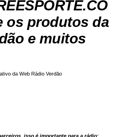
REESPORTE.CO
 os produtos da
dão e muitos
icativo da Web Rádio Verdão
rceiros, isso é importante para a rádio: