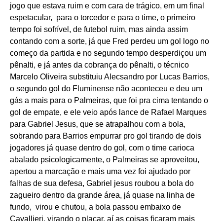
jogo que estava ruim e com cara de trágico, em um final
espetacular, para o torcedor e para o time, o primeiro
tempo foi sofrível, de futebol ruim, mas ainda assim
contando com a sorte, já que Fred perdeu um gol logo no
começo da partida e no segundo tempo desperdiçou um
pênalti, e já antes da cobrança do pênalti, o técnico
Marcelo Oliveira substituiu Alecsandro por Lucas Barrios,
o segundo gol do Fluminense não aconteceu e deu um
gás a mais para o Palmeiras, que foi pra cima tentando o
gol de empate, e ele veio após lance de Rafael Marques
para Gabriel Jesus, que se atrapalhou com a bola,
sobrando para Barrios empurrar pro gol tirando de dois
jogadores já quase dentro do gol, com o time carioca
abalado psicologicamente, o Palmeiras se aproveitou,
apertou a marcação e mais uma vez foi ajudado por
falhas de sua defesa, Gabriel jesus roubou a bola do
zagueiro dentro da grande área, já quase na linha de
fundo, virou e chutou, a bola passou embaixo de
Cavallieri, virando o placar, aí as coisas ficaram mais