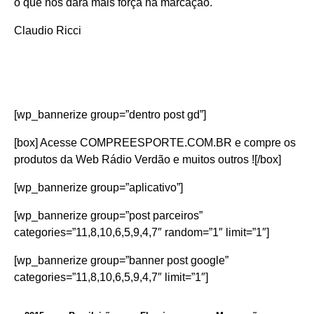
o que nos dará mais força na marcação.
Claudio Ricci
[wp_bannerize group=”dentro post gd”]
[box] Acesse
COMPREESPORTE.COM.BR
e compre os
produtos da Web Rádio Verdão e muitos outros ![/box]
[wp_bannerize group=”aplicativo”]
[wp_bannerize group=”post parceiros”
categories=”11,8,10,6,5,9,4,7″ random=”1″ limit=”1″]
[wp_bannerize group=”banner post google”
categories=”11,8,10,6,5,9,4,7″ limit=”1″]