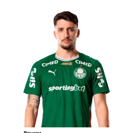
Piquerez