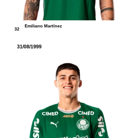
Emiliano Martínez
32
31/08/1999