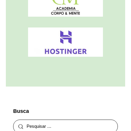
Busca