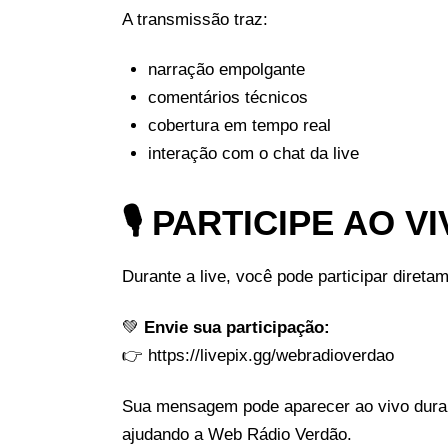
A transmissão traz:
narração empolgante
comentários técnicos
cobertura em tempo real
interação com o chat da live
🎙️ PARTICIPE AO V
Durante a live, você pode participar dire
💚
Envie sua participação:
👉
https://livepix.gg/webradioverdao
Sua mensagem pode aparecer ao vivo duran
ajudando a Web Rádio Verdão.