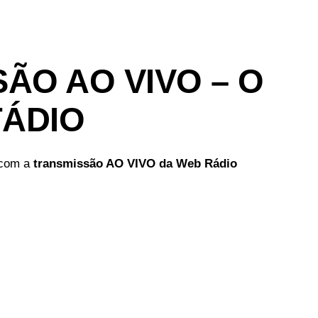
SÃO AO VIVO – O
TÁDIO
 com a
transmissão AO VIVO da Web Rádio