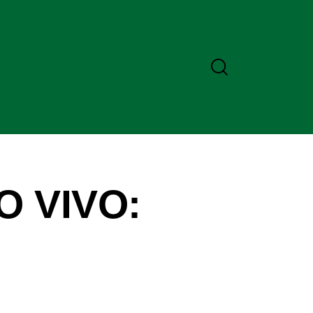
 VIVO: