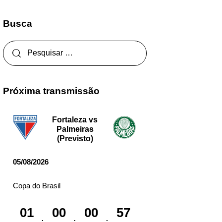
Busca
Próxima transmissão
Fortaleza vs
Palmeiras
(Previsto)
05/08/2026
Copa do Brasil
01
00
00
57