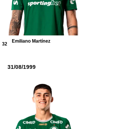
Emiliano Martínez
32
31/08/1999