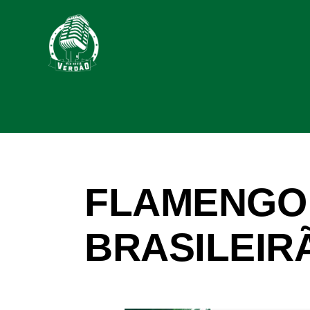
FLAMENGO 
BRASILEIR