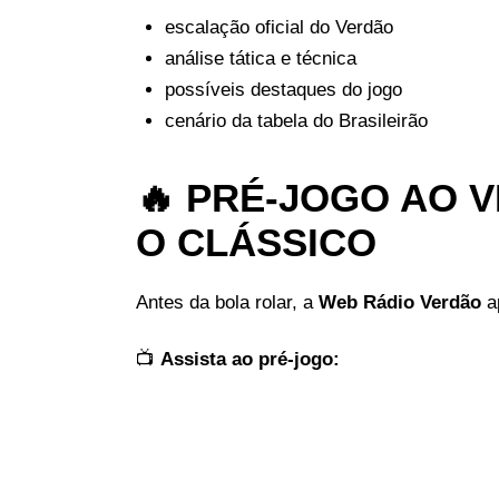
escalação oficial do Verdão
análise tática e técnica
possíveis destaques do jogo
cenário da tabela do Brasileirão
🔥 PRÉ-JOGO AO V
O CLÁSSICO
Antes da bola rolar, a
Web Rádio Verdão
a
📺
Assista ao pré-jogo: