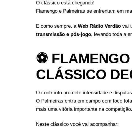
O clássico está chegando!
Flamengo e Palmeiras se enfrentam em mai
E como sempre, a
Web Rádio Verdão
vai t
transmissão e pós-jogo
, levando toda a e
⚽ FLAMENGO 
CLÁSSICO DE
O confronto promete intensidade e disputas
O Palmeiras entra em campo com foco total 
mais uma vitória importante na competição
Neste clássico você vai acompanhar: