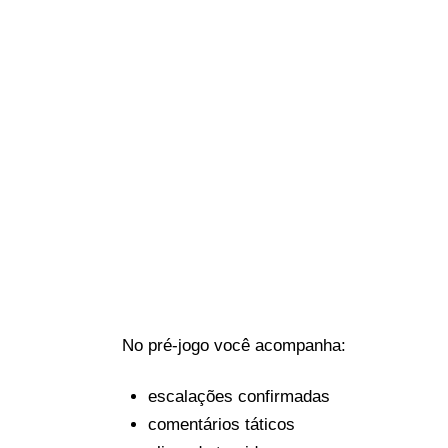
No pré-jogo você acompanha:
escalações confirmadas
comentários táticos