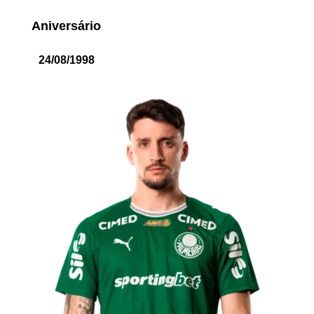
Aniversário
24/08/1998