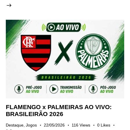
FLAMENGO x PALMEIRAS AO VIVO:
BRASILEIRÃO 2026
Destaque
,
Jogos
22/05/2026
116
Views
0
Likes