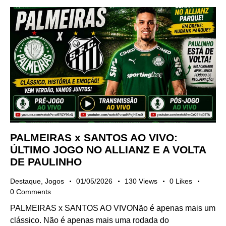
PALMEIRAS x SANTOS AO VIVO:
ÚLTIMO JOGO NO ALLIANZ E A VOLTA
DE PAULINHO
Destaque
,
Jogos
01/05/2026
130
Views
0
Likes
0
Comments
PALMEIRAS x SANTOS AO VIVONão é apenas mais um
clássico. Não é apenas mais uma rodada do