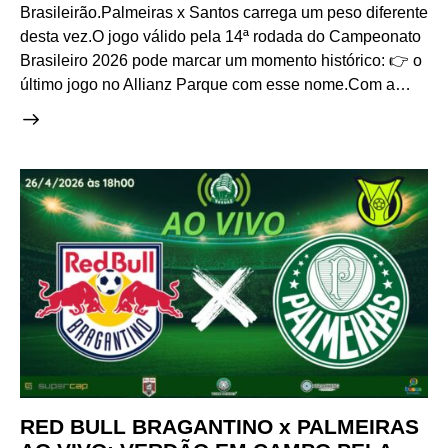
Brasileirão.Palmeiras x Santos carrega um peso diferente
desta vez.O jogo válido pela 14ª rodada do Campeonato
Brasileiro 2026 pode marcar um momento histórico: 👉 o
último jogo no Allianz Parque com esse nome.Com a…
RED BULL BRAGANTINO x PALMEIRAS