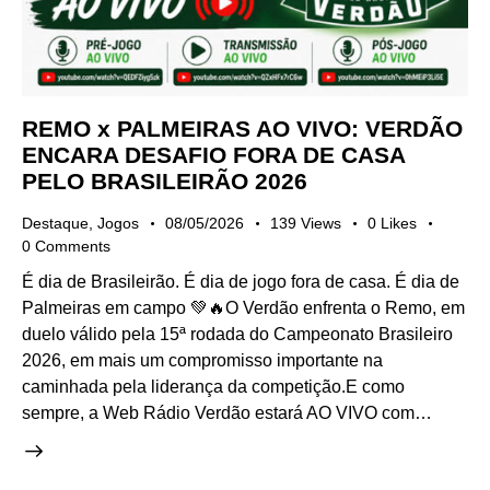
REMO x PALMEIRAS AO VIVO: VERDÃO
ENCARA DESAFIO FORA DE CASA
PELO BRASILEIRÃO 2026
Destaque
,
Jogos
08/05/2026
139
Views
0
Likes
0
Comments
É dia de Brasileirão. É dia de jogo fora de casa. É dia de
Palmeiras em campo 💚🔥O Verdão enfrenta o Remo, em
duelo válido pela 15ª rodada do Campeonato Brasileiro
2026, em mais um compromisso importante na
caminhada pela liderança da competição.E como
sempre, a Web Rádio Verdão estará AO VIVO com…