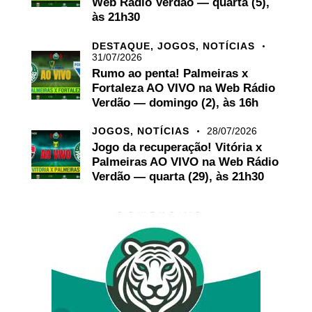
Web Rádio Verdão — quarta (5),
às 21h30
DESTAQUE,
JOGOS,
NOTÍCIAS
31/07/2026
Rumo ao penta! Palmeiras x
Fortaleza AO VIVO na Web Rádio
Verdão — domingo (2), às 16h
JOGOS,
NOTÍCIAS
28/07/2026
Jogo da recuperação! Vitória x
Palmeiras AO VIVO na Web Rádio
Verdão — quarta (29), às 21h30