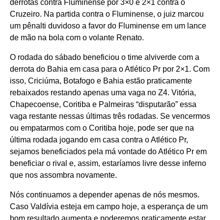
derrotas contra Fluminense por 3×0 e 2×1 contra o
Cruzeiro. Na partida contra o Fluminense, o juiz marcou
um pênalti duvidoso a favor do Fluminense em um lance
de mão na bola com o volante Renato.
O rodada do sábado beneficiou o time alviverde com a
derrota do Bahia em casa para o Atlético Pr por 2×1. Com
isso, Criciúma, Botafogo e Bahia estão praticamente
rebaixados restando apenas uma vaga no Z4. Vitória,
Chapecoense, Coritiba e Palmeiras “disputarão” essa
vaga restante nessas últimas três rodadas. Se vencermos
ou empatarmos com o Coritiba hoje, pode ser que na
última rodada jogando em casa contra o Atlético Pr,
sejamos beneficiados pela má vontade do Atlético Pr em
beneficiar o rival e, assim, estaríamos livre desse inferno
que nos assombra novamente.
Nós continuamos a depender apenas de nós mesmos.
Caso Valdívia esteja em campo hoje, a esperança de um
bom resultado aumenta e poderemos praticamente estar