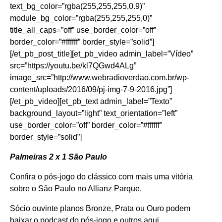
text_bg_color=”rgba(255,255,255,0.9)”
module_bg_color=”rgba(255,255,255,0)”
title_all_caps=”off” use_border_color=”off”
border_color=”#ffffff” border_style=”solid”]
[/et_pb_post_title][et_pb_video admin_label=”Vídeo”
src=”https://youtu.be/kl7QGwd4ALg”
image_src=”http://www.webradioverdao.com.br/wp-
content/uploads/2016/09/pj-img-7-9-2016.jpg”]
[/et_pb_video][et_pb_text admin_label=”Texto”
background_layout=”light” text_orientation=”left”
use_border_color=”off” border_color=”#ffffff”
border_style=”solid”]
Palmeiras 2 x 1 São Paulo
Confira o pós-jogo do clássico com mais uma vitória
sobre o São Paulo no Allianz Parque.
Sócio ouvinte planos Bronze, Prata ou Ouro podem
baixar o podcast do pós-jogo e outros
aqui