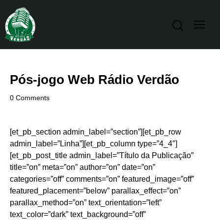
Pós-jogo Web Rádio Verdão
0
Comments
[et_pb_section admin_label=”section”][et_pb_row
admin_label=”Linha”][et_pb_column type=”4_4″]
[et_pb_post_title admin_label=”Título da Publicação”
title=”on” meta=”on” author=”on” date=”on”
categories=”off” comments=”on” featured_image=”off”
featured_placement=”below” parallax_effect=”on”
parallax_method=”on” text_orientation=”left”
text_color=”dark” text_background=”off”