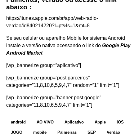
abaixo :
https://itunes.apple.com/br/app/web-radio-
verdao/id840214220?l=pt&ls=1&mt=8
Se seu celular ou aparelho Mobile for sistema Android
instale a versão nativa acessando o link do
Google Play
Android Market
[wp_bannerize group=”aplicativo”]
[wp_bannerize group=”post parceiros”
categories=”11,8,10,6,5,9,4,7″ random=”1″ limit=”1″]
[wp_bannerize group=”banner post google”
categories=”11,8,10,6,5,9,4,7″ limit=”1″]
android
AO VIVO
Aplicativo
Apple
IOS
JOGO
mobile
Palmeiras
SEP
Verdão