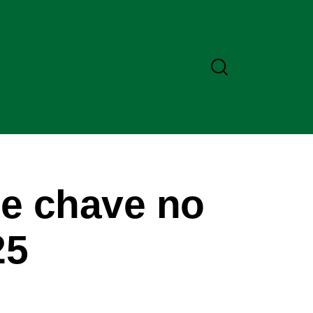
de chave no
25