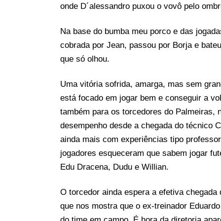
onde D´alessandro puxou o vovô pelo ombro
Na base do bumba meu porco e das jogadas 
cobrada por Jean, passou por Borja e bateu
que só olhou.
Uma vitória sofrida, amarga, mas sem gran
está focado em jogar bem e conseguir a volta
também para os torcedores do Palmeiras, 
desempenho desde a chegada do técnico Cu
ainda mais com experiências tipo professor
jogadores esqueceram que sabem jogar fute
Edu Dracena, Dudu e Willian.
O torcedor ainda espera a efetiva chegad
que nos mostra que o ex-treinador Eduardo
do time em campo. É hora da diretoria apa