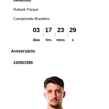
09/08/2026
Nubank Parque
Campeonato Brasileiro
03
17
23
29
dias
hrs
mins
s
Aniversário
24/08/1998