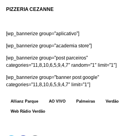
PIZZERIA CEZANNE
[wp_bannerize group=”aplicativo”]
[wp_bannerize group=”academia store”]
[wp_bannerize group=”post parceiros”
categories=”11,8,10,6,5,9,4,7″ random=”1″ limit=”1″]
[wp_bannerize group=”banner post google”
categories=”11,8,10,6,5,9,4,7″ limit=”1″]
Allianz Parque
AO VIVO
Palmeiras
Verdão
Web Rádio Verdão