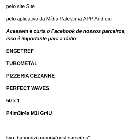
pelo site
Site
pelo aplicativo da Mídia Palestrina
APP Android
Acessem e curta o Facebook de nossos parceiros,
isso é importante para a rádio:
ENGETREF
TUBOMETAL
PIZZERIA CEZANNE
PERFECT WAVES
50 x 1
P4lm3ir4s M1l Gr4U
[wp_bannerize group=”post parceiros”