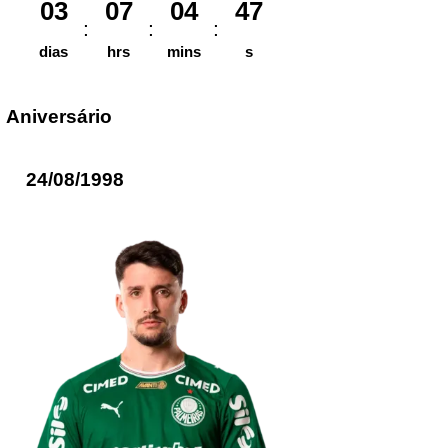
03
07
04
47
dias
hrs
mins
s
Aniversário
24/08/1998