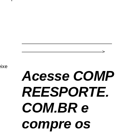
——————————————————
————————————————>
Acesse
COMP
REESPORTE.
COM.BR
e
compre os