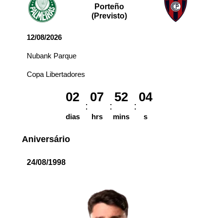
Porteño
(Previsto)
12/08/2026
Nubank Parque
Copa Libertadores
02
07
52
04
dias
hrs
mins
s
Aniversário
24/08/1998