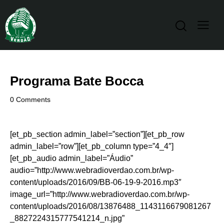
Programa Bate Bocca
0
Comments
[et_pb_section admin_label=”section”][et_pb_row
admin_label=”row”][et_pb_column type=”4_4″]
[et_pb_audio admin_label=”Áudio”
audio=”http://www.webradioverdao.com.br/wp-
content/uploads/2016/09/BB-06-19-9-2016.mp3″
image_url=”http://www.webradioverdao.com.br/wp-
content/uploads/2016/08/13876488_1143116679081267
_8827224315777541214_n.jpg”