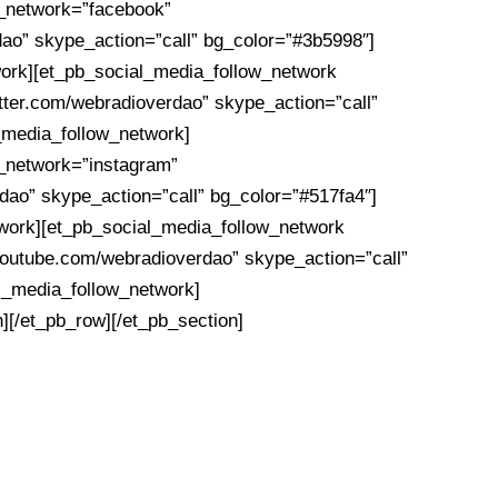
l_network=”facebook”
ao” skype_action=”call” bg_color=”#3b5998″]
work][et_pb_social_media_follow_network
itter.com/webradioverdao” skype_action=”call”
l_media_follow_network]
l_network=”instagram”
dao” skype_action=”call” bg_color=”#517fa4″]
work][et_pb_social_media_follow_network
youtube.com/webradioverdao” skype_action=”call”
l_media_follow_network]
][/et_pb_row][/et_pb_section]