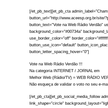
[/et_pb_text][et_pb_cta admin_label=”Cham
button_url=”http://www.aceesp.org.br/site
button_text=”Vote na Web Rádio Verdão” u
background_color=”#00734a” background_lay
use_border_color=”off” border_color=”#fffff
button_use_icon=”default” button_icon_pla
button_letter_spacing_hover=”0″]
Vote na Web Rádio Verdão !!!
Na categoria INTERNET / JORNAL em
Melhor Web (Rádio/TV) = WEB RÁDIO V
Não esqueça de validar o voto no seu e-mai
[/et_pb_cta][et_pb_social_media_follow adm
link_shape=”circle” background_layout=”lig