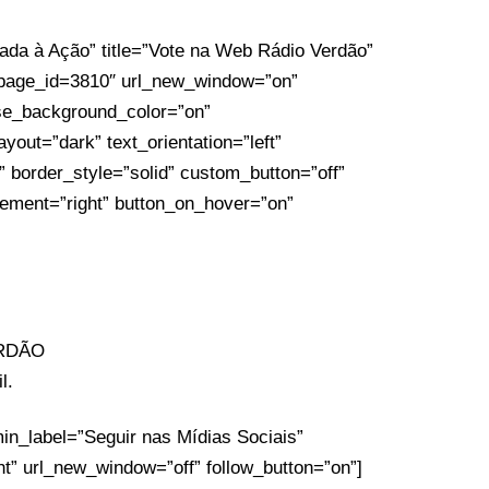
ada à Ação” title=”Vote na Web Rádio Verdão”
/?page_id=3810″ url_new_window=”on”
se_background_color=”on”
out=”dark” text_orientation=”left”
f” border_style=”solid” custom_button=”off”
cement=”right” button_on_hover=”on”
ERDÃO
l.
in_label=”Seguir nas Mídias Sociais”
ht” url_new_window=”off” follow_button=”on”]