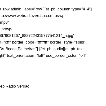
pb_row admin_label=”row”][et_pb_column type=”4_4″]
ttp://www.webradioverdao.com.br/wp-
.mp3″
.br/wp-
16679081267_8827224315777541214_n.jpg”
off” border_color=”#ffffff” border_style=”solid”
Os Bocca Palmeiras”] [/et_pb_audio][et_pb_text
t” text_orientation=”left” use_border_color=”off”
Web Rádio Verdão