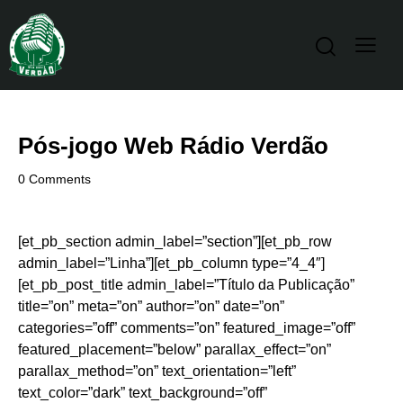
Pós-jogo Web Rádio Verdão
0
Comments
[et_pb_section admin_label=”section”][et_pb_row
admin_label=”Linha”][et_pb_column type=”4_4″]
[et_pb_post_title admin_label=”Título da Publicação”
title=”on” meta=”on” author=”on” date=”on”
categories=”off” comments=”on” featured_image=”off”
featured_placement=”below” parallax_effect=”on”
parallax_method=”on” text_orientation=”left”
text_color=”dark” text_background=”off”