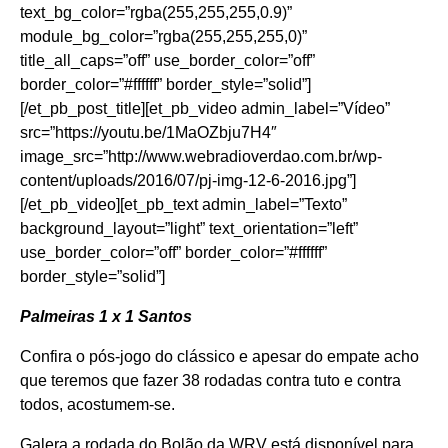
text_bg_color=”rgba(255,255,255,0.9)”
module_bg_color=”rgba(255,255,255,0)”
title_all_caps=”off” use_border_color=”off”
border_color=”#ffffff” border_style=”solid”]
[/et_pb_post_title][et_pb_video admin_label=”Vídeo”
src=”https://youtu.be/1MaOZbju7H4″
image_src=”http://www.webradioverdao.com.br/wp-
content/uploads/2016/07/pj-img-12-6-2016.jpg”]
[/et_pb_video][et_pb_text admin_label=”Texto”
background_layout=”light” text_orientation=”left”
use_border_color=”off” border_color=”#ffffff”
border_style=”solid”]
Palmeiras 1 x 1 Santos
Confira o pós-jogo do clássico e apesar do empate acho
que teremos que fazer 38 rodadas contra tuto e contra
todos, acostumem-se.
Galera a rodada do Bolão da WRV está disponível para