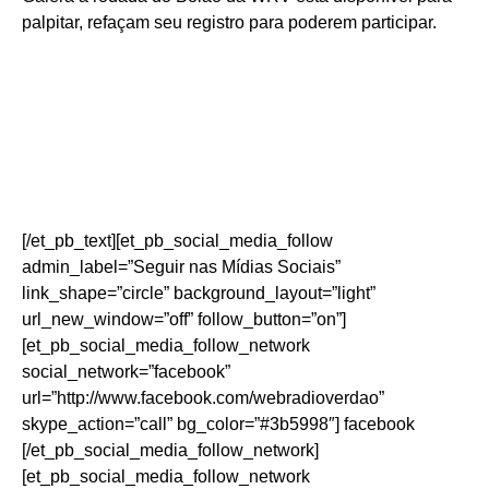
palpitar, refaçam seu registro para poderem participar.
[/et_pb_text][et_pb_social_media_follow
admin_label=”Seguir nas Mídias Sociais”
link_shape=”circle” background_layout=”light”
url_new_window=”off” follow_button=”on”]
[et_pb_social_media_follow_network
social_network=”facebook”
url=”http://www.facebook.com/webradioverdao”
skype_action=”call” bg_color=”#3b5998″] facebook
[/et_pb_social_media_follow_network]
[et_pb_social_media_follow_network