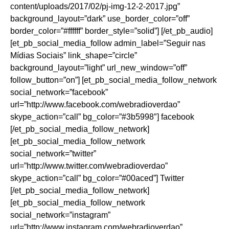
content/uploads/2017/02/pj-img-12-2-2017.jpg”
background_layout=”dark” use_border_color=”off”
border_color=”#ffffff” border_style=”solid”] [/et_pb_audio]
[et_pb_social_media_follow admin_label=”Seguir nas
Mídias Sociais” link_shape=”circle”
background_layout=”light” url_new_window=”off”
follow_button=”on”] [et_pb_social_media_follow_network
social_network=”facebook”
url=”http://www.facebook.com/webradioverdao”
skype_action=”call” bg_color=”#3b5998″] facebook
[/et_pb_social_media_follow_network]
[et_pb_social_media_follow_network
social_network=”twitter”
url=”http://www.twitter.com/webradioverdao”
skype_action=”call” bg_color=”#00aced”] Twitter
[/et_pb_social_media_follow_network]
[et_pb_social_media_follow_network
social_network=”instagram”
url=”http://www.instagram.com/webradioverdao”