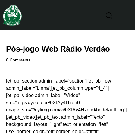
Pós-jogo Web Rádio Verdão
0
Comments
[et_pb_section admin_label=”section”][et_pb_row
admin_label=”Linha”][et_pb_column type=”4_4″]
[et_pb_video admin_label=”Vídeo”
src=”https://youtu.be/0XfAy4Hzdn0″
image_src=”//i.ytimg.com/vi/0XfAy4Hzdn0/hqdefault.jpg”]
[/et_pb_video][et_pb_text admin_label=”Texto”
background_layout=”light” text_orientation=”left”
use_border_color=”off” border_color=”#ffffff”