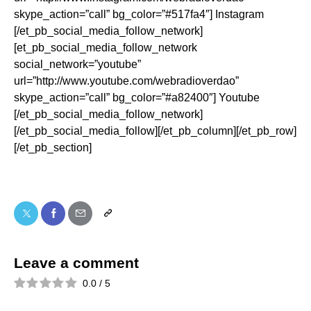
skype_action=”call” bg_color=”#517fa4″] Instagram
[/et_pb_social_media_follow_network]
[et_pb_social_media_follow_network
social_network=”youtube”
url=”http://www.youtube.com/webradioverdao”
skype_action=”call” bg_color=”#a82400″] Youtube
[/et_pb_social_media_follow_network]
[/et_pb_social_media_follow][/et_pb_column][/et_pb_row]
[/et_pb_section]
Leave a comment
0.0
/
5