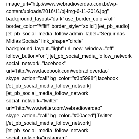
image_url=”http://www.webradioverdao.com.br/wp-
content/uploads/2016/11/pj-img-6-11-2016.jpg”
background_layout=”dark” use_border_color=”off”
border_color=”#ffffff” border_style=”solid”] [/et_pb_audio]
[et_pb_social_media_follow admin_label=”Seguir nas
Mídias Sociais” link_shape=”circle”
background_layout=”light” url_new_window=”off”
follow_button=”on”] [et_pb_social_media_follow_network
social_network=”facebook”
url=”http://www.facebook.com/webradioverdao”
skype_action=”call” bg_color=”#3b5998″] facebook
[/et_pb_social_media_follow_network]
[et_pb_social_media_follow_network
social_network=”twitter”
url=”http://www.twitter.com/webradioverdao”
skype_action=”call” bg_color=”#00aced”] Twitter
[/et_pb_social_media_follow_network]
[et_pb_social_media_follow_network
social_network=”instagram”