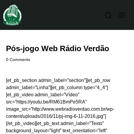
Pós-jogo Web Rádio Verdão
0
Comments
[et_pb_section admin_label=”section”][et_pb_row
admin_label=”Linha”][et_pb_column type=”4_4″]
[et_pb_video admin_label=”Vídeo”
src=”https://youtu.be/RM61BmPe5RA”
image_src=”http://www.webradioverdao.com.br/wp-
content/uploads/2016/11/pj-img-6-11-2016.jpg”]
[/et_pb_video][et_pb_text admin_label=”Texto”
background_layout=”light” text_orientation=”left”