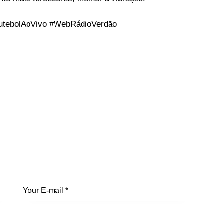
FutebolAoVivo #WebRádioVerdão