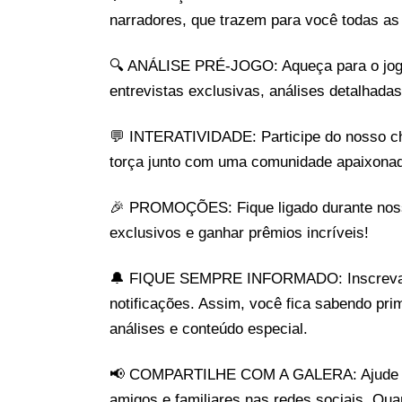
narradores, que trazem para você todas as 
🔍 ANÁLISE PRÉ-JOGO: Aqueça para o jogo 
entrevistas exclusivas, análises detalhada
💬 INTERATIVIDADE: Participe do nosso cha
torça junto com uma comunidade apaixonad
🎉 PROMOÇÕES: Fique ligado durante nossa
exclusivos e ganhar prêmios incríveis!
🔔 FIQUE SEMPRE INFORMADO: Inscreva-se
notificações. Assim, você fica sabendo pri
análises e conteúdo especial.
📢 COMPARTILHE COM A GALERA: Ajude a es
amigos e familiares nas redes sociais. Qua