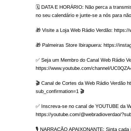
🗓️ DATA E HORÁRIO: Não perca a transmiss
no seu calendário e junte-se a nós para nã
🎁 Visite a Loja Web Rádio Verdão: https:/
🎁 Palmeiras Store Ibirapuera: https://ins
✅ Seja um Membro do Canal Web Rádio Ve
https://www.youtube.com/channel/UC0QZA4
🎬 Canal de Cortes da Web Rádio Verdão 
sub_confirmation=1 🎬
✅ Inscreva-se no canal de YOUTUBE da W
https://youtube.com/@webradioverdao/?sub
🎙️ NARRAÇÃO APAIXONANTE: Sinta cada m