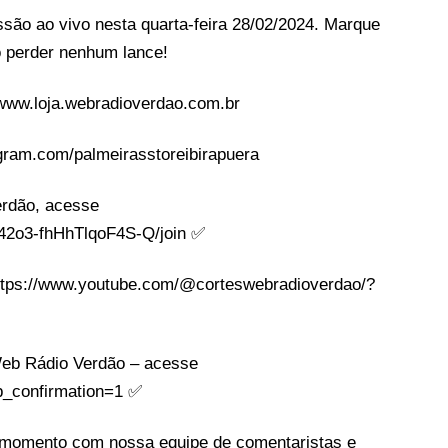
ão ao vivo nesta quarta-feira 28/02/2024. Marque
o perder nenhum lance!
/www.loja.webradioverdao.com.br
tagram.com/palmeirasstoreibirapuera
rdão, acesse
2o3-fhHhTlqoF4S-Q/join​ ✅
https://www.youtube.com/@corteswebradioverdao/?
eb Rádio Verdão – acesse
_confirmation=1​ ✅
omento com nossa equipe de comentaristas e