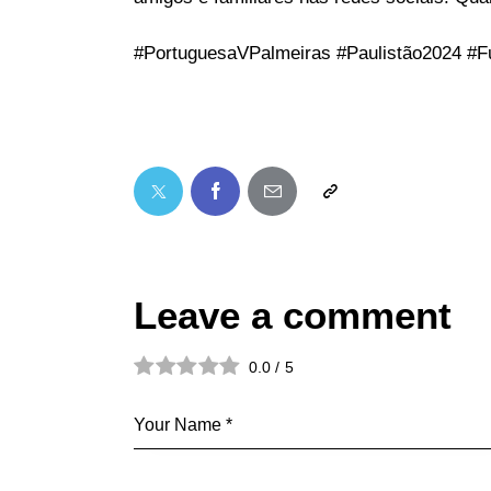
#PortuguesaVPalmeiras #Paulistão2024 #
Leave a comment
0.0
/
5