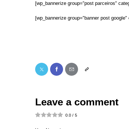
[wp_bannerize group=”post parceiros” categ
[wp_bannerize group=”banner post google” ca
Leave a comment
0.0
/
5