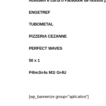
Acessem e curta o Facebook de nossos pa
ENGETREF
TUBOMETAL
PIZZERIA CEZANNE
PERFECT WAVES
50 x 1
P4lm3ir4s M1l Gr4U
[wp_bannerize group=”aplicativo”]