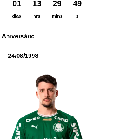
01
13
29
49
dias
hrs
mins
s
Aniversário
24/08/1998