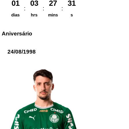
01
03
27
31
dias
hrs
mins
s
Aniversário
24/08/1998