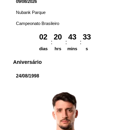
09/08/2026
Nubank Parque
Campeonato Brasileiro
02
20
43
33
dias
hrs
mins
s
Aniversário
24/08/1998