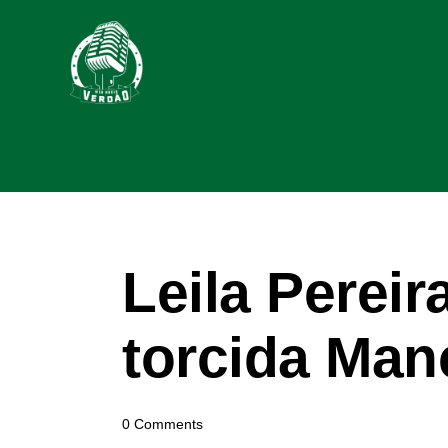
Leila Perei
torcida Man
0
Comments