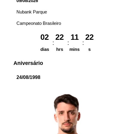
09/08/2026
Nubank Parque
Campeonato Brasileiro
02
22
11
22
dias
hrs
mins
s
Aniversário
24/08/1998