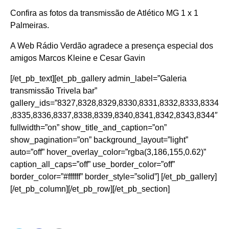
Confira as fotos da transmissão de Atlético MG 1 x 1
Palmeiras.
A Web Rádio Verdão agradece a presença especial dos
amigos Marcos Kleine e Cesar Gavin
[/et_pb_text][et_pb_gallery admin_label=”Galeria
transmissão Trivela bar”
gallery_ids=”8327,8328,8329,8330,8331,8332,8333,8334
,8335,8336,8337,8338,8339,8340,8341,8342,8343,8344″
fullwidth=”on” show_title_and_caption=”on”
show_pagination=”on” background_layout=”light”
auto=”off” hover_overlay_color=”rgba(3,186,155,0.62)”
caption_all_caps=”off” use_border_color=”off”
border_color=”#ffffff” border_style=”solid”] [/et_pb_gallery]
[/et_pb_column][/et_pb_row][/et_pb_section]