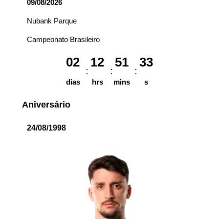
09/08/2026
Nubank Parque
Campeonato Brasileiro
02
12
51
33
dias
hrs
mins
s
Aniversário
24/08/1998