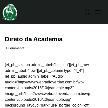
Direto da Academia
0
Comments
[et_pb_section admin_label=”section”][et_pb_row
admin_label=”row”][et_pb_column type=”4_4″]
[et_pb_audio admin_label=”Áudio”
audio=”http://www.webradioverdao.com.br/wp-
content/uploads/2016/10/jean-cole.mp3″
image_url=”http://www.webradioverdao.com.br/wp-
content/uploads/2016/10/jean-cole.jpg”
background_layout=”dark” use_border_color=”off”