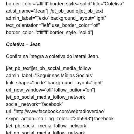
border_color=”#ffffff” border_style=”solid” title=”Coletiva”
artist_name=”Jean”] [/et_pb_audio][et_pb_text
admin_label=”Texto” background_layout=”light”
text_orientation=”left” use_border_color=”off”
border_color=”#ffffff” border_style=”solid”]
Coletiva – Jean
Confira na íntegra a coletiva do lateral Jean.
[/et_pb_text][et_pb_social_media_follow
admin_label=”Seguir nas Mídias Sociais”
link_shape=”circle” background_layout=”light”
url_new_window=”off” follow_button=”on”]
[et_pb_social_media_follow_network
social_network=”facebook”
url=”http://www.facebook.com/webradioverdao”
skype_action=”call” bg_color=”#3b5998″] facebook
[/et_pb_social_media_follow_network]
[et_pb_social_media_follow_network