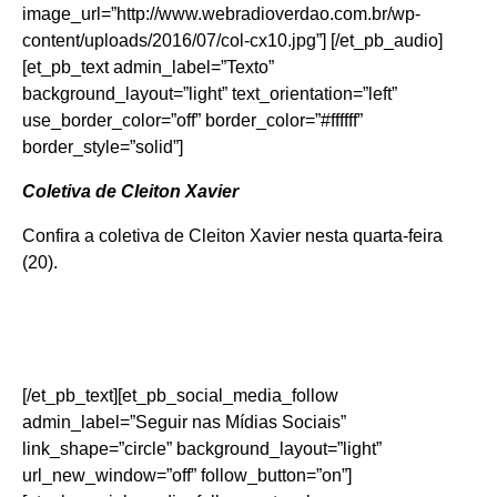
image_url=”http://www.webradioverdao.com.br/wp-
content/uploads/2016/07/col-cx10.jpg”] [/et_pb_audio]
[et_pb_text admin_label=”Texto”
background_layout=”light” text_orientation=”left”
use_border_color=”off” border_color=”#ffffff”
border_style=”solid”]
Coletiva de Cleiton Xavier
Confira a coletiva de Cleiton Xavier nesta quarta-feira
(20).
[/et_pb_text][et_pb_social_media_follow
admin_label=”Seguir nas Mídias Sociais”
link_shape=”circle” background_layout=”light”
url_new_window=”off” follow_button=”on”]