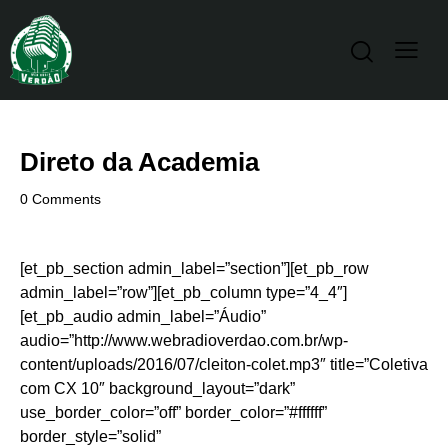
Direto da Academia
0
Comments
[et_pb_section admin_label=”section”][et_pb_row
admin_label=”row”][et_pb_column type=”4_4″]
[et_pb_audio admin_label=”Áudio”
audio=”http://www.webradioverdao.com.br/wp-
content/uploads/2016/07/cleiton-colet.mp3″ title=”Coletiva
com CX 10″ background_layout=”dark”
use_border_color=”off” border_color=”#ffffff”
border_style=”solid”