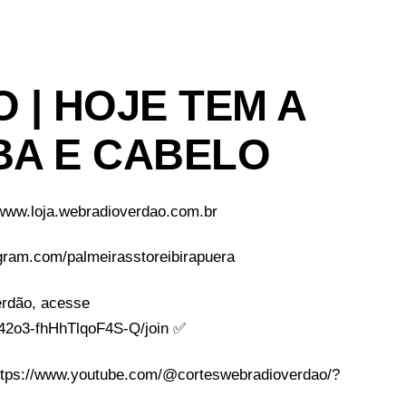
 | HOJE TEM A
BA E CABELO
/www.loja.webradioverdao.com.br
tagram.com/palmeirasstoreibirapuera
rdão, acesse
2o3-fhHhTlqoF4S-Q/join​ ✅
https://www.youtube.com/@corteswebradioverdao/?