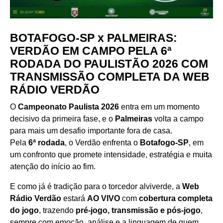
BOTAFOGO-SP x PALMEIRAS:
VERDÃO EM CAMPO PELA 6ª
RODADA DO PAULISTÃO 2026 COM
TRANSMISSÃO COMPLETA DA WEB
RÁDIO VERDÃO
O
Campeonato Paulista 2026
entra em um momento
decisivo da primeira fase, e o
Palmeiras
volta a campo
para mais um desafio importante fora de casa.
Pela
6ª rodada
, o Verdão enfrenta o
Botafogo-SP
, em
um confronto que promete intensidade, estratégia e muita
atenção do início ao fim.
E como já é tradição para o torcedor alviverde, a
Web
Rádio Verdão
estará
AO VIVO
com
cobertura completa
do jogo
, trazendo
pré-jogo, transmissão e pós-jogo
,
sempre com emoção, análise e a linguagem de quem