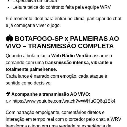
Expectativa da torcida
Leitura tática do confronto feita pela equipe WRV
É o momento ideal para entrar no clima, participar do chat
e já começar a viver o jogo.
🏟️ BOTAFOGO-SP x PALMEIRAS AO
VIVO – TRANSMISSÃO COMPLETA
Quando a bola rolar, a
Web Rádio Verdão
assume o
comando com uma
transmissão intensa, vibrante e
totalmente palmeirense
.
Cada lance é narrado com emoção, cada ataque é
sentido como decisivo.
🎥
Acompanhe a transmissão AO VIVO:
👉
https://www.youtube.com/watch?v=WHuGQ6q1Ek4
Com narração empolgante, comentários diretos e
interação em tempo real com o torcedor pelo chat, a WRV
transforma o jogo em uma verdadeira experiência de