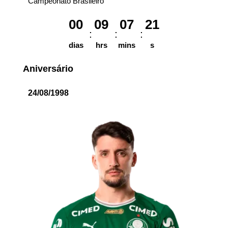
Campeonato Brasileiro
00
09
07
21
dias
hrs
mins
s
Aniversário
24/08/1998