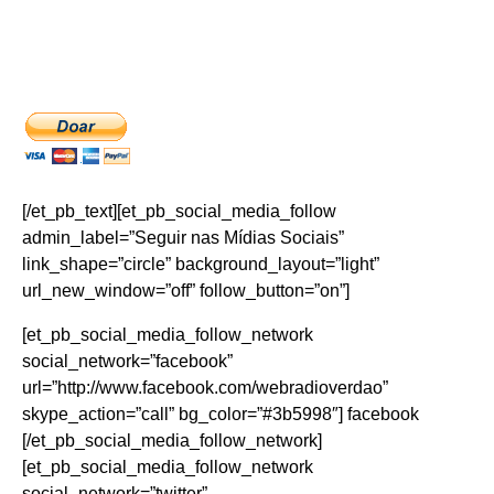
[/et_pb_text][et_pb_social_media_follow
admin_label=”Seguir nas Mídias Sociais”
link_shape=”circle” background_layout=”light”
url_new_window=”off” follow_button=”on”]
[et_pb_social_media_follow_network
social_network=”facebook”
url=”http://www.facebook.com/webradioverdao”
skype_action=”call” bg_color=”#3b5998″] facebook
[/et_pb_social_media_follow_network]
[et_pb_social_media_follow_network
social_network=”twitter”