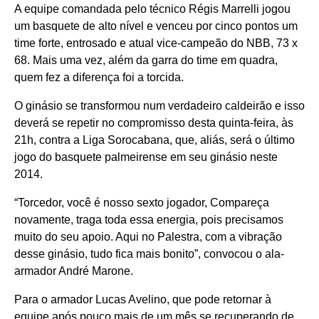
A equipe comandada pelo técnico Régis Marrelli jogou
um basquete de alto nível e venceu por cinco pontos um
time forte, entrosado e atual vice-campeão do NBB, 73 x
68. Mais uma vez, além da garra do time em quadra,
quem fez a diferença foi a torcida.
O ginásio se transformou num verdadeiro caldeirão e isso
deverá se repetir no compromisso desta quinta-feira, às
21h, contra a Liga Sorocabana, que, aliás, será o último
jogo do basquete palmeirense em seu ginásio neste
2014.
“Torcedor, você é nosso sexto jogador, Compareça
novamente, traga toda essa energia, pois precisamos
muito do seu apoio. Aqui no Palestra, com a vibração
desse ginásio, tudo fica mais bonito”, convocou o ala-
armador André Marone.
Para o armador Lucas Avelino, que pode retornar à
equipe após pouco mais de um mês se recuperando de