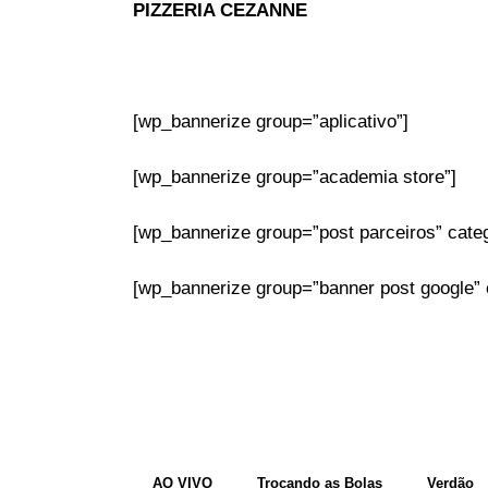
PIZZERIA CEZANNE
[wp_bannerize group=”aplicativo”]
[wp_bannerize group=”academia store”]
[wp_bannerize group=”post parceiros” categ
[wp_bannerize group=”banner post google” ca
AO VIVO
Trocando as Bolas
Verdão