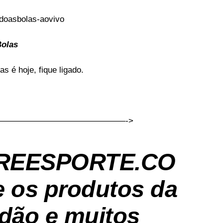
Bolas
s é hoje, fique ligado.
———————————————->
REESPORTE.CO
 os produtos da
dão e muitos