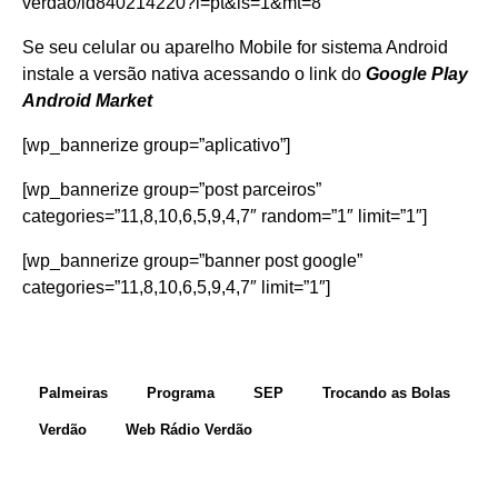
verdao/id840214220?l=pt&ls=1&mt=8
Se seu celular ou aparelho Mobile for sistema Android
instale a versão nativa acessando o link do
Google Play
Android Market
[wp_bannerize group=”aplicativo”]
[wp_bannerize group=”post parceiros”
categories=”11,8,10,6,5,9,4,7″ random=”1″ limit=”1″]
[wp_bannerize group=”banner post google”
categories=”11,8,10,6,5,9,4,7″ limit=”1″]
Palmeiras
Programa
SEP
Trocando as Bolas
Verdão
Web Rádio Verdão