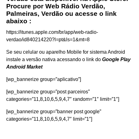
Procure por Web Rádio Verdão,
Palmeiras, Verdão ou acesse o link
abaixo :
https://itunes.apple.com/br/app/web-radio-
verdao/id840214220?l=pt&ls=1&mt=8
Se seu celular ou aparelho Mobile for sistema Android
instale a versão nativa acessando o link do
Google Play
Android Market
[wp_bannerize group=”aplicativo”]
[wp_bannerize group=”post parceiros”
categories=”11,8,10,6,5,9,4,7″ random=”1″ limit=”1″]
[wp_bannerize group=”banner post google”
categories=”11,8,10,6,5,9,4,7″ limit=”1″]