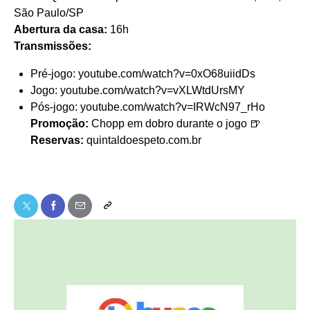
São Paulo/SP
Abertura da casa:
16h
Transmissões:
Pré-jogo:
youtube.com/watch?v=0xO68uiidDs
Jogo:
youtube.com/watch?v=vXLWtdUrsMY
Pós-jogo:
youtube.com/watch?v=IRWcN97_rHo
Promoção:
Chopp em dobro durante o jogo 🍺
Reservas:
quintaldoespeto.com.br