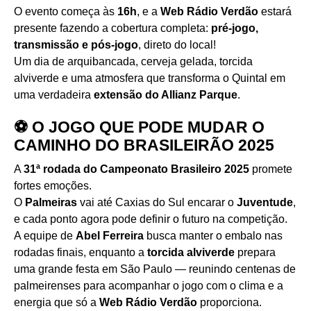
O evento começa às
16h
, e a
Web Rádio Verdão
estará
presente fazendo a cobertura completa:
pré-jogo,
transmissão e pós-jogo
, direto do local!
Um dia de arquibancada, cerveja gelada, torcida
alviverde e uma atmosfera que transforma o Quintal em
uma verdadeira
extensão do Allianz Parque
.
⚽ O JOGO QUE PODE MUDAR O
CAMINHO DO BRASILEIRÃO 2025
A
31ª rodada do Campeonato Brasileiro 2025
promete
fortes emoções.
O
Palmeiras
vai até Caxias do Sul encarar o
Juventude
,
e cada ponto agora pode definir o futuro na competição.
A equipe de
Abel Ferreira
busca manter o embalo nas
rodadas finais, enquanto a
torcida alviverde
prepara
uma grande festa em São Paulo — reunindo centenas de
palmeirenses para acompanhar o jogo com o clima e a
energia que só a
Web Rádio Verdão
proporciona.