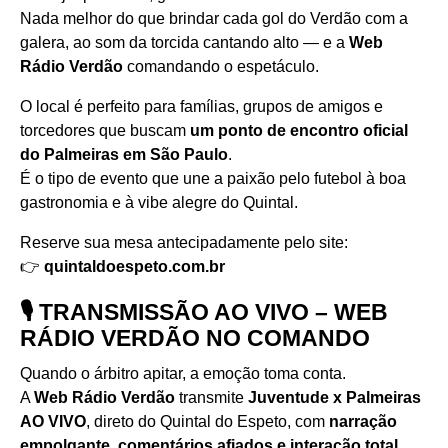
Nada melhor do que brindar cada gol do Verdão com a
galera, ao som da torcida cantando alto — e a
Web
Rádio Verdão
comandando o espetáculo.
O local é perfeito para famílias, grupos de amigos e
torcedores que buscam
um ponto de encontro oficial
do Palmeiras em São Paulo
.
É o tipo de evento que une a paixão pelo futebol à boa
gastronomia e à vibe alegre do Quintal.
Reserve sua mesa antecipadamente pelo site:
👉
quintaldoespeto.com.br
🎙️ TRANSMISSÃO AO VIVO – WEB
RÁDIO VERDÃO NO COMANDO
Quando o árbitro apitar, a emoção toma conta.
A
Web Rádio Verdão
transmite
Juventude x Palmeiras
AO VIVO
, direto do Quintal do Espeto, com
narração
empolgante, comentários afiados e interação total