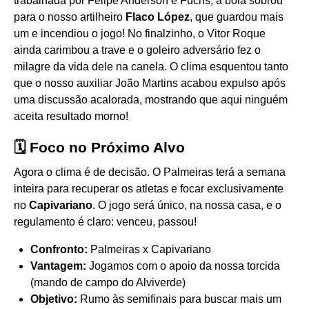
trabalhada por Felipe Anderson e Fuchs, a bola sobrou
para o nosso artilheiro
Flaco López
, que guardou mais
um e incendiou o jogo! No finalzinho, o Vitor Roque
ainda carimbou a trave e o goleiro adversário fez o
milagre da vida dele na canela. O clima esquentou tanto
que o nosso auxiliar João Martins acabou expulso após
uma discussão acalorada, mostrando que aqui ninguém
aceita resultado morno!
🗓️
Foco no Próximo Alvo
Agora o clima é de decisão. O Palmeiras terá a semana
inteira para recuperar os atletas e focar exclusivamente
no
Capivariano
. O jogo será único, na nossa casa, e o
regulamento é claro: venceu, passou!
Confronto:
Palmeiras x Capivariano
Vantagem:
Jogamos com o apoio da nossa torcida
(mando de campo do Alviverde)
Objetivo:
Rumo às semifinais para buscar mais um