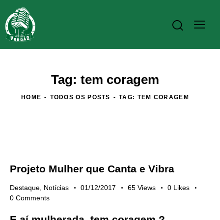
Tag: tem coragem
HOME
TODOS OS POSTS
TAG: TEM CORAGEM
Projeto Mulher que Canta e Vibra
Destaque
,
Notícias
01/12/2017
65
Views
0
Likes
0
Comments
E aí mulherada, tem coragem ?