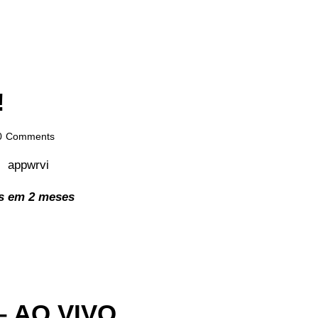
!
0
Comments
es em 2 meses
 – AO VIVO