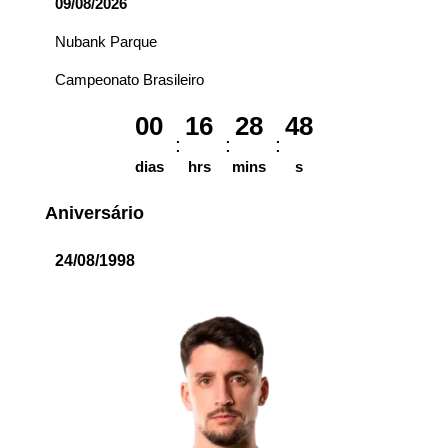
09/08/2026
Nubank Parque
Campeonato Brasileiro
00
16
28
48
dias
hrs
mins
s
Aniversário
24/08/1998