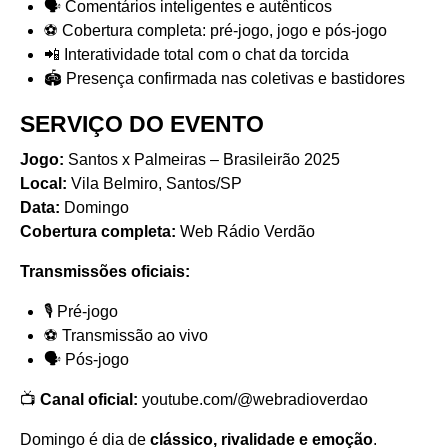
🗣️ Comentários inteligentes e autênticos
⚽ Cobertura completa: pré-jogo, jogo e pós-jogo
📲 Interatividade total com o chat da torcida
🏟️ Presença confirmada nas coletivas e bastidores
SERVIÇO DO EVENTO
Jogo:
Santos x Palmeiras – Brasileirão 2025
Local:
Vila Belmiro, Santos/SP
Data:
Domingo
Cobertura completa:
Web Rádio Verdão
Transmissões oficiais:
🎙️
Pré-jogo
⚽
Transmissão ao vivo
🗣️
Pós-jogo
📺
Canal oficial:
youtube.com/@webradioverdao
Domingo é dia de
clássico, rivalidade e emoção
.