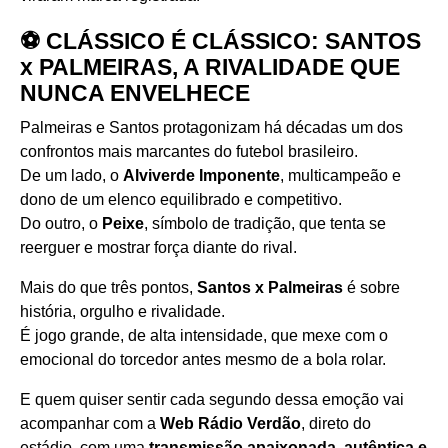
⚽ CLÁSSICO É CLÁSSICO: SANTOS
x PALMEIRAS, A RIVALIDADE QUE
NUNCA ENVELHECE
Palmeiras e Santos protagonizam há décadas um dos
confrontos mais marcantes do futebol brasileiro.
De um lado, o
Alviverde Imponente
, multicampeão e
dono de um elenco equilibrado e competitivo.
Do outro, o
Peixe
, símbolo de tradição, que tenta se
reerguer e mostrar força diante do rival.
Mais do que três pontos,
Santos x Palmeiras
é sobre
história, orgulho e rivalidade.
É jogo grande, de alta intensidade, que mexe com o
emocional do torcedor antes mesmo de a bola rolar.
E quem quiser sentir cada segundo dessa emoção vai
acompanhar com a
Web Rádio Verdão
, direto do
estádio, com uma
transmissão apaixonada, autêntica e