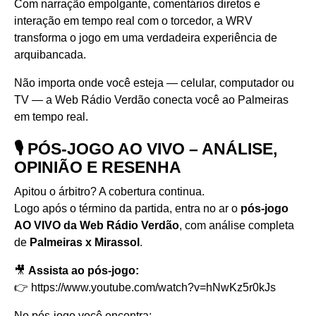
Com narração empolgante, comentários diretos e
interação em tempo real com o torcedor, a WRV
transforma o jogo em uma verdadeira experiência de
arquibancada.
Não importa onde você esteja — celular, computador ou
TV — a Web Rádio Verdão conecta você ao Palmeiras
em tempo real.
🎙️ PÓS-JOGO AO VIVO – ANÁLISE,
OPINIÃO E RESENHA
Apitou o árbitro? A cobertura continua.
Logo após o término da partida, entra no ar o
pós-jogo
AO VIVO da Web Rádio Verdão
, com análise completa
de
Palmeiras x Mirassol
.
🎥
Assista ao pós-jogo:
👉
https://www.youtube.com/watch?v=hNwKz5r0kJs
No pós-jogo você encontra: