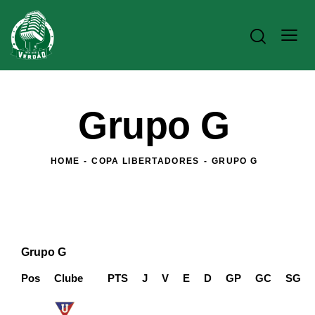
Grupo G
HOME
COPA LIBERTADORES
GRUPO G
Grupo G
Pos
Clube
PTS
J
V
E
D
GP
GC
SG