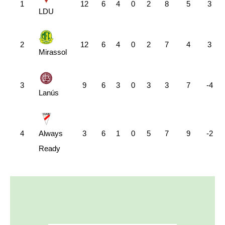
1
12
6
4
0
2
8
5
3
LDU
2
12
6
4
0
2
7
4
3
Mirassol
3
9
6
3
0
3
3
7
-4
Lanús
4
3
6
1
0
5
7
9
-2
Always
Ready