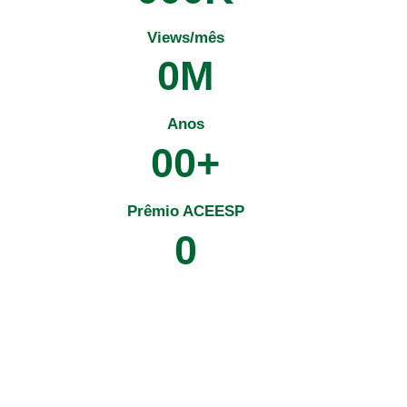
Views/mês
0
M
Anos
0
0
+
Prêmio ACEESP
0